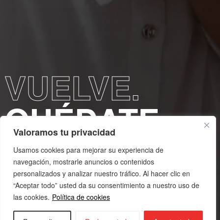
VUELVE.
QUÉDATE.
Valoramos tu privacidad
Usamos cookies para mejorar su experiencia de
Hemos escuchado de cerca a más de 30 empresas
de Urola Erdia y hemos dibujado, junto a ellas, el
navegación, mostrarle anuncios o contenidos
mapa de los perfiles que van a necesitar en el corto,
personalizados y analizar nuestro tráfico. Al hacer clic en
medio y largo plazo. Si te fuiste, queremos que
“Aceptar todo” usted da su consentimiento a nuestro uso de
vuelvas. Si estás aquí, queremos que encuentres la
vacante perfecta por la que quedarte.
las cookies.
Política de cookies