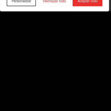
Personalizar
Rechazar todo
Aceptar todo
01.
02.
03.
Elige una
Déjanos tu
Recibe
vacante
CV
oportunidades
Ingeniería y proyectos
técnicos
Informáticas y tecnología
Montaje y mantenimiento