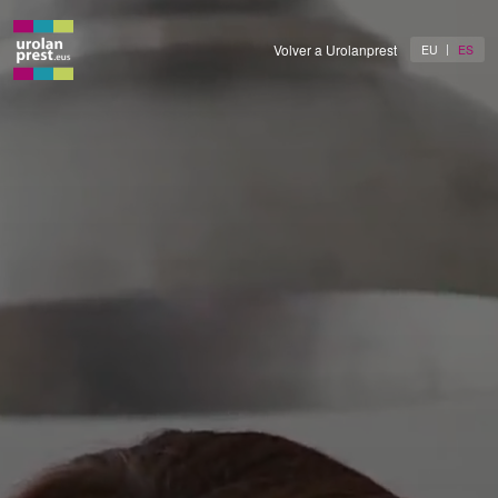
Volver a Urolanprest
EU
ES