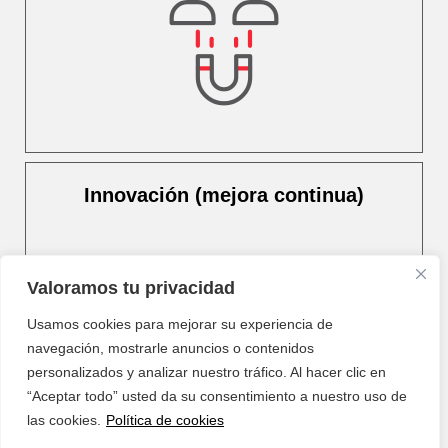
Nuestra labor se centra en fomentar la
colaboración entre la red de agentes para
abordar las necesidades compartidas de la
comarca.
Innovación (mejora continua)
Valoramos tu privacidad
Usamos cookies para mejorar su experiencia de
navegación, mostrarle anuncios o contenidos
personalizados y analizar nuestro tráfico. Al hacer clic en
“Aceptar todo” usted da su consentimiento a nuestro uso de
Mantenemos una actitud constante de
las cookies.
Política de cookies
identificación y atención a las necesidades y