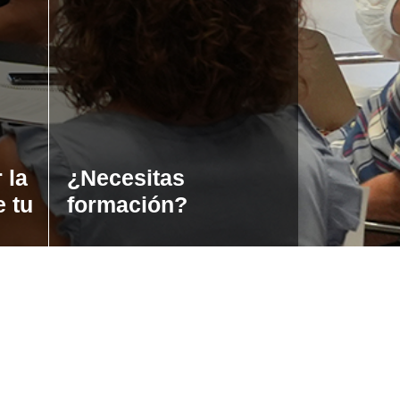
 la
¿Necesitas
e tu
formación?
Iraurgi Berritzen
943 85 11 00