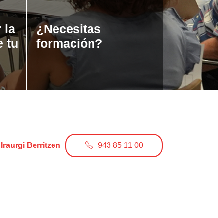
 la
¿Necesitas
e tu
formación?
Iraurgi Berritzen
943 85 11 00
info@iraurgiberritzen.eus