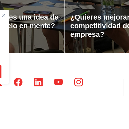
ienes una idea de
¿Quieres mejorar
gocio en mente?
competitividad d
empresa?
tsausti Jauregia, Julio Urkixo etorbidea 25 - 3 (20720)
dikatu Zaharra, Enparan kalea 1 - 3 (20730)