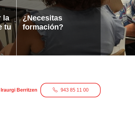
 la
¿Necesitas
e tu
formación?
Iraurgi Berritzen
943 85 11 00
info@iraurgiberritzen.eus