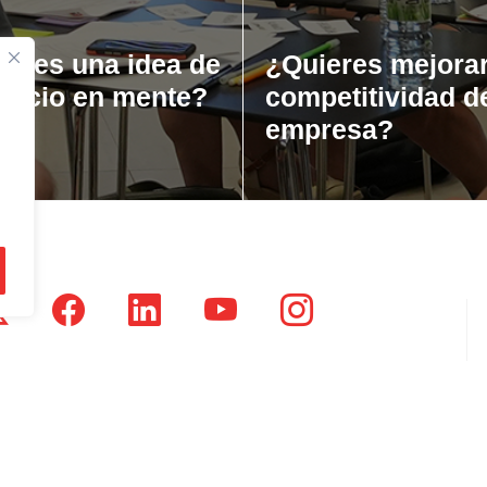
ienes una idea de
¿Quieres mejorar
gocio en mente?
competitividad d
empresa?
tsausti Jauregia, Julio Urkixo etorbidea 25 - 3 (20720)
dikatu Zaharra, Enparan kalea 1 - 3 (20730)