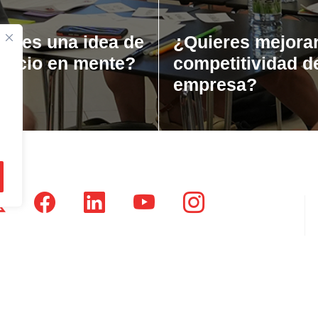
ienes una idea de
¿Quieres mejorar
gocio en mente?
competitividad d
empresa?
tsausti Jauregia, Julio Urkixo etorbidea 25 - 3 (20720)
dikatu Zaharra, Enparan kalea 1 - 3 (20730)