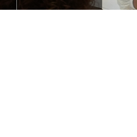
 la
¿Necesitas
e tu
formación?