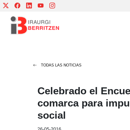
Skip
to
content
TODAS LAS NOTICIAS
Celebrado el Encue
comarca para impul
social
26-05-2016