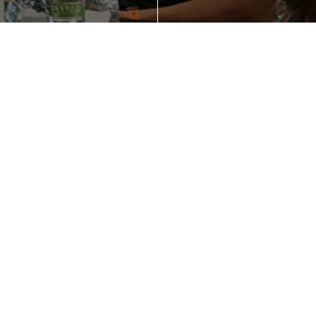
ienes una idea de
¿Quieres mejorar
gocio en mente?
competitividad d
empresa?