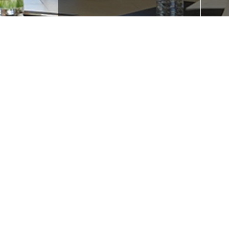
¿Buscas empleo?
¿T
ne