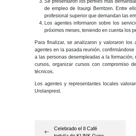
Se presentaron los perfiles más demandado
de empleo de Iraurgi Berritzen. Entre ell
profesional superior que demandan las emp
Los agentes informaron sobre los servic
próximos meses, teniendo en cuenta los p
Para finalizar, se analizaron y valoraron lo
agentes en la pasada reunión, confirmándose la
a las personas desempleadas a la formación, r
cursos, organizar cursos con compromiso de
técnicos.
Los agentes y representantes locales valorar
Urolanprest.
Navegación
de
entradas
Celebrado el II Café
tertulia de KLINK Gune