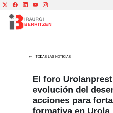
Skip
to
content
TODAS LAS NOTICIAS
El foro Urolanprest
evolución del dese
acciones para forta
formativa en Urola