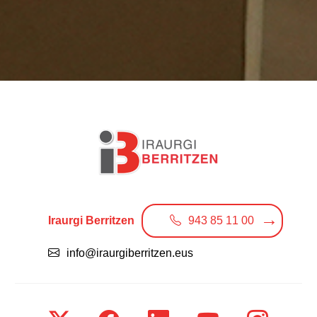
Iraurgi Berritzen
943 85 11 00
info@iraurgiberritzen.eus