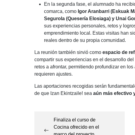
En la segunda fase, el alumnado ha recibi
comarca, como
Igor Aranbarri (Eskuak Ma
Segurola (Quesería Elosiaga) y Unai Go
sus experiencias personales, retos y logros
emprendimiento local. Estas visitas han s
reales dentro de su propia comunidad.
La reunión también sirvió como
espacio de ref
compartir sus experiencias en el desarrollo del
retos a afrontar, permitiendo profundizar en l
requieren ajustes.
Las aportaciones recogidas serán fundamental
de que Izan Ekintzaile! sea
aún más efectivo 
Navegación
de
Finaliza el curso de
Cocina ofrecido en el
entradas
marco del proyecto