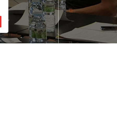
ienes una idea de
¿Quieres mejorar
gocio en mente?
competitividad d
empresa?