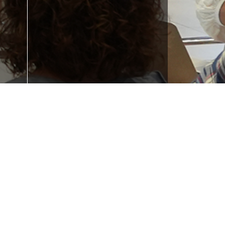
 la
¿Necesitas
e tu
formación?