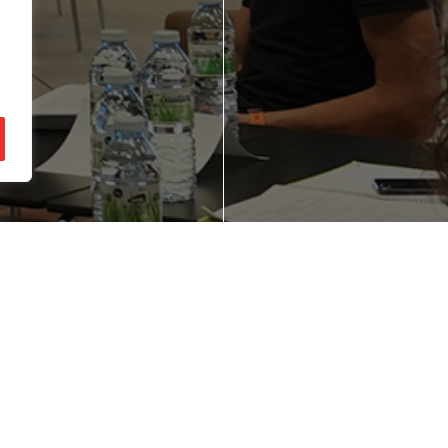
ienes una idea de
¿Quieres mejorar
gocio en mente?
competitividad d
empresa?