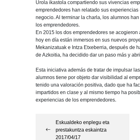
Urola ikastola compartiendo sus vivencias em
emprendedores han relatado sus experiencias d
negocio. Al terminar la charla, los alumnos han
los emprendedores.
En 2015 los dos emprendedores se acogieron al 
hoy en día están inmersos en sus nuevos proye
Mekanizatuak e Intza Etxeberria, después de ha
de Azkoitia, ha decidido dar un paso más y abrir
Esta iniciativa además de tratar de impulsar l
alumnos tiene por objeto dar visibilidad al e
tenido una valoración positiva, dado que ha faci
impartidos en clase y al mismo tiempo ha posi
experiencias de los emprendedores.
Navegación
de
Eskualdeko enplegu eta
prestakuntza eskaintza
entradas
2017/04/17