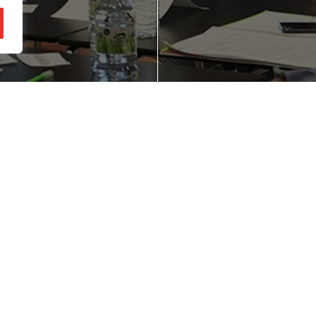
ienes una idea de
¿Quieres mejorar
gocio en mente?
competitividad d
empresa?