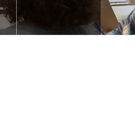
 la
¿Necesitas
e tu
formación?
Iraurgi Berritzen
943 85 11 00