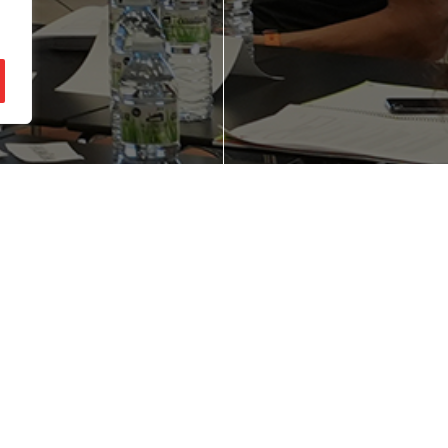
ienes una idea de
¿Quieres mejorar
gocio en mente?
competitividad d
empresa?