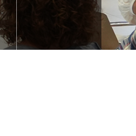
 la
¿Necesitas
e tu
formación?