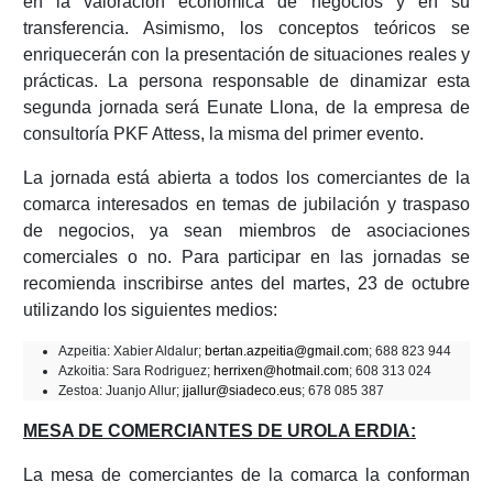
en la valoración económica de negocios y en su
transferencia. Asimismo, los conceptos teóricos se
enriquecerán con la presentación de situaciones reales y
prácticas. La persona responsable de dinamizar esta
segunda jornada será Eunate Llona, de la empresa de
consultoría PKF Attess, la misma del primer evento.
La jornada está abierta a todos los comerciantes de la
comarca interesados en temas de jubilación y traspaso
de negocios, ya sean miembros de asociaciones
comerciales o no. Para participar en las jornadas se
recomienda inscribirse antes del martes, 23 de octubre
utilizando los siguientes medios:
Azpeitia: Xabier Aldalur;
bertan.azpeitia@gmail.com
; 688 823 944
Azkoitia: Sara Rodriguez;
herrixen@hotmail.com
; 608 313 024
Zestoa: Juanjo Allur;
jjallur@siadeco.eus
; 678 085 387
MESA DE COMERCIANTES DE UROLA ERDIA:
La mesa de comerciantes de la comarca la conforman