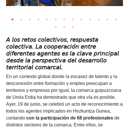
𝘈 𝘭𝘰𝘴 𝘳𝘦𝘵𝘰𝘴 𝘤𝘰𝘭𝘦𝘤𝘵𝘪𝘷𝘰𝘴, 𝘳𝘦𝘴𝘱𝘶𝘦𝘴𝘵𝘢
𝘤𝘰𝘭𝘦𝘤𝘵𝘪𝘷𝘢. 𝘓𝘢 𝘤𝘰𝘰𝘱𝘦𝘳𝘢𝘤𝘪𝘰́𝘯 𝘦𝘯𝘵𝘳𝘦
𝘥𝘪𝘧𝘦𝘳𝘦𝘯𝘵𝘦𝘴 𝘢𝘨𝘦𝘯𝘵𝘦𝘴 𝘦𝘴 𝘭𝘢 𝘤𝘭𝘢𝘷𝘦 𝘱𝘳𝘪𝘯𝘤𝘪𝘱𝘢𝘭
𝘥𝘦𝘴𝘥𝘦 𝘭𝘢 𝘱𝘦𝘳𝘴𝘱𝘦𝘤𝘵𝘪𝘷𝘢 𝘥𝘦𝘭 𝘥𝘦𝘴𝘢𝘳𝘳𝘰𝘭𝘭𝘰
𝘵𝘦𝘳𝘳𝘪𝘵𝘰𝘳𝘪𝘢𝘭 𝘤𝘰𝘮𝘢𝘳𝘤𝘢𝘭.
En un contexto global donde la escasez de talento y la
desconexión entre formación y empleo preocupan a
territorios y empresas por igual, la comarca guipuzcoana
de Urola Erdia ha demostrado que otra vía es posible.
Ayer, 19 de junio, se celebró un acto de reconocimiento a
todos los agentes implicados en Hezkuntza Gunea,
contando
con la participación de 68 profesionales
de
distintos sectores de la comarca. Entre ellos, se