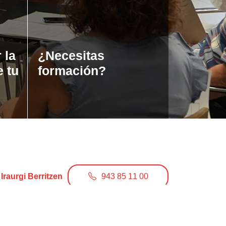
 la
¿Necesitas
e tu
formación?
Iraurgi Berritzen
943 85 11 00
info@iraurgiberritzen.eus