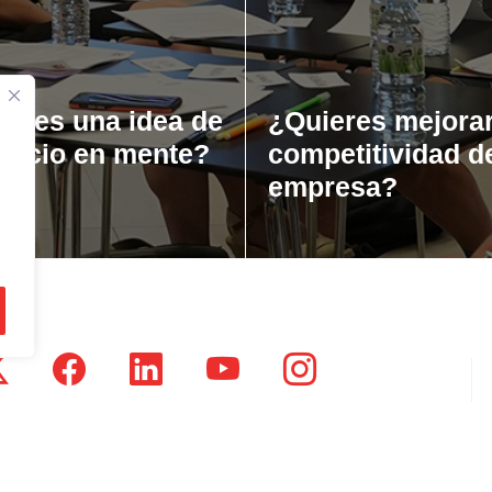
ienes una idea de
¿Quieres mejorar
gocio en mente?
competitividad d
empresa?
tsausti Jauregia, Julio Urkixo etorbidea 25 - 3 (20720)
dikatu Zaharra, Enparan kalea 1 - 3 (20730)