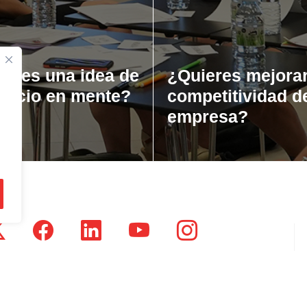
ienes una idea de
¿Quieres mejorar
gocio en mente?
competitividad d
empresa?
tsausti Jauregia, Julio Urkixo etorbidea 25 - 3 (20720)
dikatu Zaharra, Enparan kalea 1 - 3 (20730)