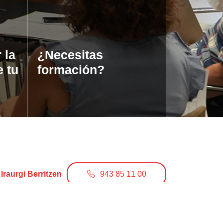
 la
¿Necesitas
e tu
formación?
Iraurgi Berritzen
943 85 11 00
info@iraurgiberritzen.eus