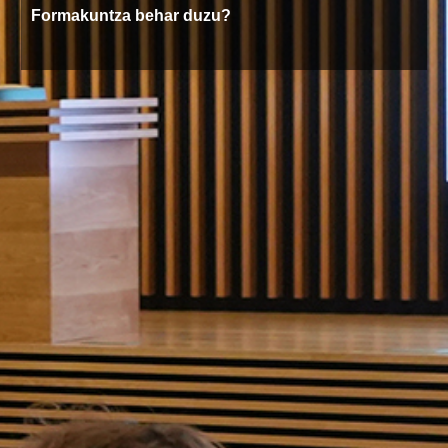
Formakuntza behar duzu?