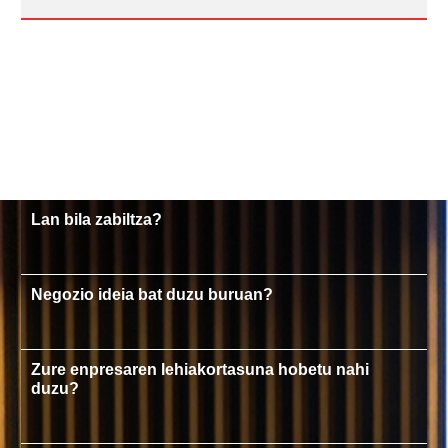
Lan bila zabiltza?
Negozio ideia bat duzu buruan?
Zure enpresaren lehiakortasuna hobetu nahi
duzu?