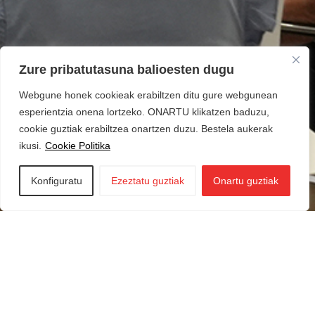
Zure pribatutasuna balioesten dugu
Webgune honek cookieak erabiltzen ditu gure webgunean
esperientzia onena lortzeko. ONARTU klikatzen baduzu,
cookie guztiak erabiltzea onartzen duzu. Bestela aukerak
ikusi.
Cookie Politika
Konfiguratu
Ezeztatu guztiak
Onartu guztiak