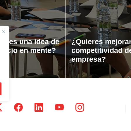
ienes una idea de
¿Quieres mejorar
gocio en mente?
competitividad d
empresa?
tsausti Jauregia, Julio Urkixo etorbidea 25 - 3 (20720)