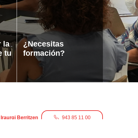
 la
¿Necesitas
e tu
formación?
Iraurgi Berritzen
943 85 11 00
info@iraurgiberritzen.eus