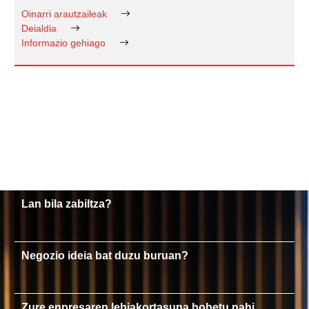
Oinarri arautzaileak
Deialdia
Informazio gehiago
Lan bila zabiltza?
Negozio ideia bat duzu buruan?
Zure enpresaren lehiakortasuna hobetu nahi