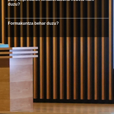
duzu?
Formakuntza behar duzu?