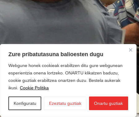
Zure pribatutasuna balioesten dugu
Webgune honek cookieak erabiltzen ditu gure webgunean
esperientzia onena lortzeko. ONARTU klikatzen baduzu,
cookie guztiak erabiltzea onartzen duzu. Bestela aukerak
ikusi.
Cookie Politika
Konfiguratu
Ezeztatu guztiak
Onartu guztiak