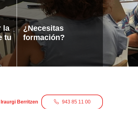
 la
¿Necesitas
e tu
formación?
Iraurgi Berritzen
943 85 11 00
info@iraurgiberritzen.eus