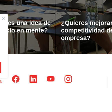
ienes una idea de
¿Quieres mejorar
gocio en mente?
competitividad d
empresa?
tsausti Jauregia, Julio Urkixo etorbidea 25 - 3 (20720)
dikatu Zaharra, Enparan kalea 1 - 3 (20730)