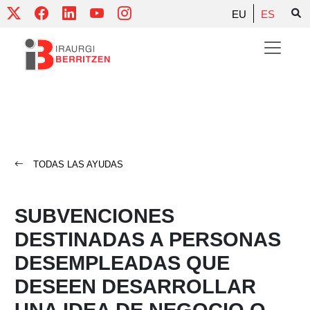
Skip
EU
ES
to
content
TODAS LAS AYUDAS
SUBVENCIONES
DESTINADAS A PERSONAS
DESEMPLEADAS QUE
DESEEN DESARROLLAR
UNA IDEA DE NEGOCIO O