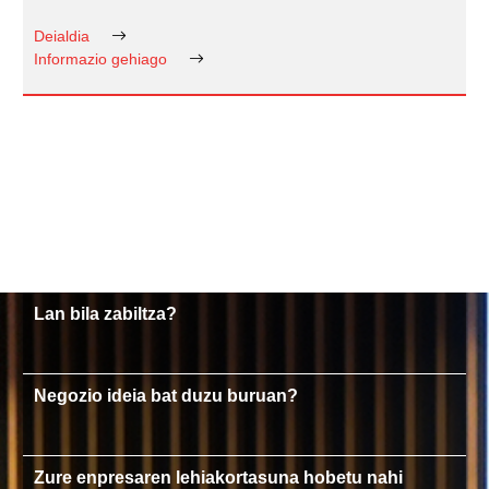
Deialdia
Informazio gehiago
Lan bila zabiltza?
Negozio ideia bat duzu buruan?
Zure enpresaren lehiakortasuna hobetu nahi