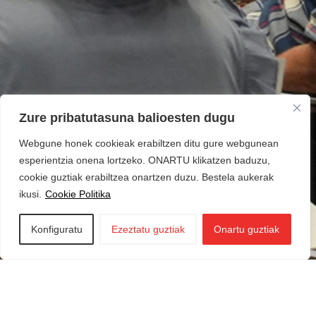
Zure pribatutasuna balioesten dugu
Webgune honek cookieak erabiltzen ditu gure webgunean
esperientzia onena lortzeko. ONARTU klikatzen baduzu,
cookie guztiak erabiltzea onartzen duzu. Bestela aukerak
ikusi.
Cookie Politika
Konfiguratu
Ezeztatu guztiak
Onartu guztiak