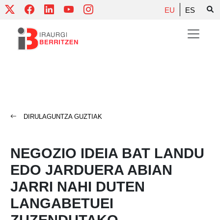
Skip
EU
ES
to
content
DIRULAGUNTZA GUZTIAK
NEGOZIO IDEIA BAT LANDU
EDO JARDUERA ABIAN
JARRI NAHI DUTEN
LANGABETUEI
ZUZENDUTAKO