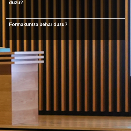
duzu?
Formakuntza behar duzu?