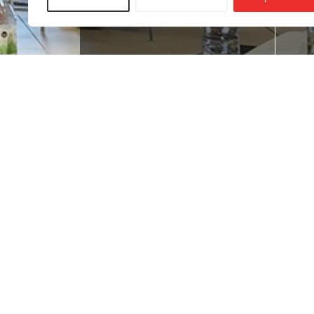
¿Buscas empleo?
¿T
ne