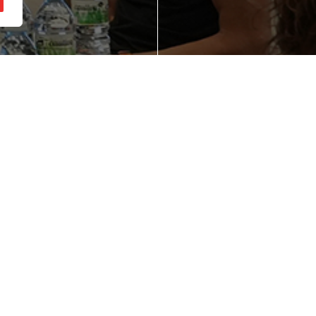
ienes una idea de
¿Quieres mejorar
gocio en mente?
competitividad d
empresa?