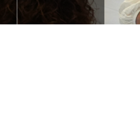
 la
¿Necesitas
e tu
formación?