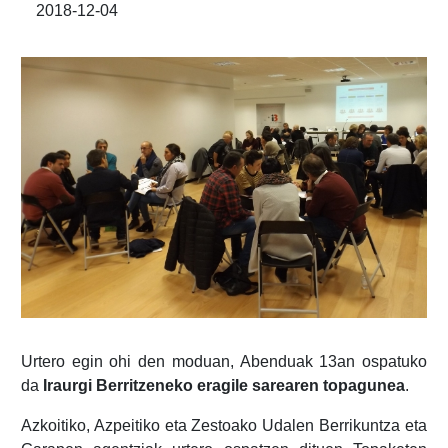
2018-12-04
Urtero egin ohi den moduan, Abenduak 13an ospatuko
da
Iraurgi Berritzeneko eragile sarearen topagunea
.
Azkoitiko, Azpeitiko eta Zestoako Udalen Berrikuntza eta