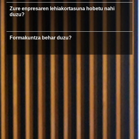
Zure enpresaren lehiakortasuna hobetu nahi
duzu?
Formakuntza behar duzu?