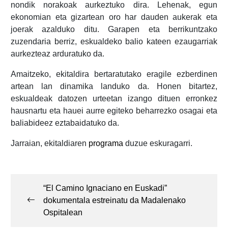
nondik norakoak aurkeztuko dira. Lehenak, egun
ekonomian eta gizartean oro har dauden aukerak eta
joerak azalduko ditu. Garapen eta berrikuntzako
zuzendaria berriz, eskualdeko balio kateen ezaugarriak
aurkezteaz arduratuko da.
Amaitzeko, ekitaldira bertaratutako eragile ezberdinen
artean lan dinamika landuko da. Honen bitartez,
eskualdeak datozen urteetan izango dituen erronkez
hausnartu eta hauei aurre egiteko beharrezko osagai eta
baliabideez eztabaidatuko da.
Jarraian, ekitaldiaren
programa
duzue eskuragarri.
Post
navigation
“El Camino Ignaciano en Euskadi”
dokumentala estreinatu da Madalenako
Ospitalean