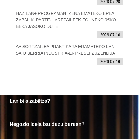
2026-07-20
HAZILAN+ PROGRAMAN IZENA EMATEKO EPEA
ZABALIK. PARTE-HARTZAILEEK EGUNEKO 9€KO
BEKA JASOKO DUTE.
2026-07-16
AA SORTZAILEA PRAKTIKARA ERAMATEKO LAN-
SAIO BERRIA INDUSTRIA-ENPRESEI ZUZENDUA
2026-07-16
Lan bila zabiltza?
Negozio ideia bat duzu buruan?