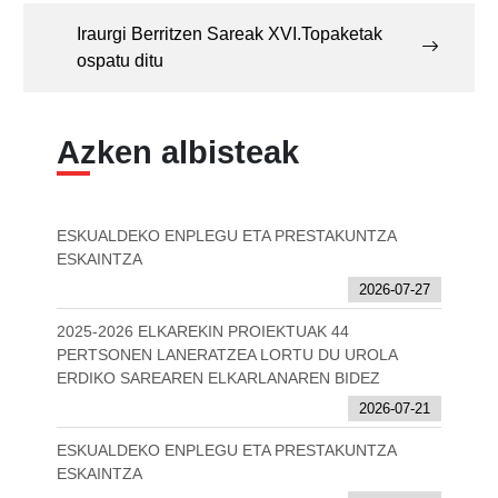
Iraurgi Berritzen Sareak XVI.Topaketak
ospatu ditu
Azken albisteak
ESKUALDEKO ENPLEGU ETA PRESTAKUNTZA
ESKAINTZA
2026-07-27
2025-2026 ELKAREKIN PROIEKTUAK 44
PERTSONEN LANERATZEA LORTU DU UROLA
ERDIKO SAREAREN ELKARLANAREN BIDEZ
2026-07-21
ESKUALDEKO ENPLEGU ETA PRESTAKUNTZA
ESKAINTZA