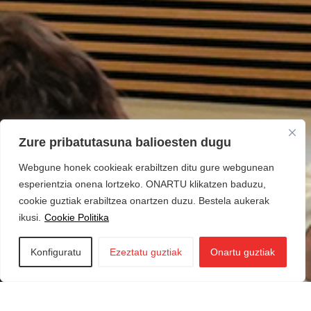
Zure pribatutasuna balioesten dugu
Webgune honek cookieak erabiltzen ditu gure webgunean
esperientzia onena lortzeko. ONARTU klikatzen baduzu,
cookie guztiak erabiltzea onartzen duzu. Bestela aukerak
ikusi.
Cookie Politika
Konfiguratu
Ezeztatu guztiak
Onartu guztiak