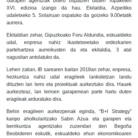
Garapen agentziak urtero ospatzen dituen Topaketen
XVI. edizioa izango da hau. Ekitaldia, Azpeitiko
udaletxeko 5. Solairuan ospatuko da goizeko 9.00etatik
aurrera.
Ekitaldian zehar, Gipuzkoako Foru Aldundia, eskualdeko
udal, enpresa nahiz ikastetxeetako ordezkarien
partehartzea aurreikusten da eta ekitaldia, 3 atal
nagusitan antolatuko da.
Lehen zatian, IB sarearen baitan 2018an zehar, enpresa,
hezkuntza nahiz udal eragileek lankidetzan landu
dituzten lan lerro eta proiektuak aurkeztuko dira. Hauek
aurkezteaz, lan lerroen garapenean parte hartu duten
eragileak arduratuko dira.
Behin eragileen aurkezpenak eginda, “B+I Strategy”
kanpo aholkularitzako Sabin Azua eta garapen eta
berrikuntza agentziako zuzendari den Begoña
Beobideren eskutik, eskualdeko ehun ekonomikoaren