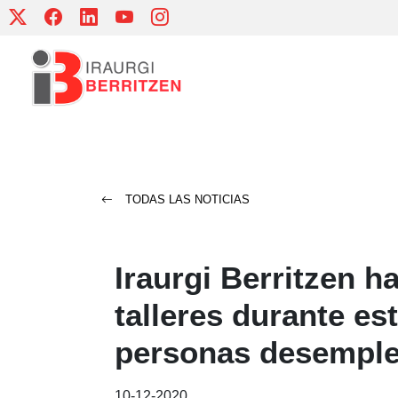
Skip
to
content
TODAS LAS NOTICIAS
Iraurgi Berritzen h
talleres durante es
personas desempl
10-12-2020