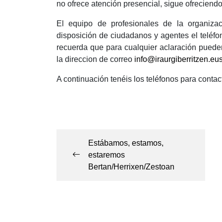
no ofrece atención presencial, sigue ofreciendo
El equipo de profesionales de la organiza
disposición de ciudadanos y agentes el teléf
recuerda que para cualquier aclaración pueden
la direccion de correo
info@iraurgiberritzen.eu
A continuación tenéis los teléfonos para contact
Navegación
de
Estábamos, estamos,
estaremos
entradas
Bertan/Herrixen/Zestoan