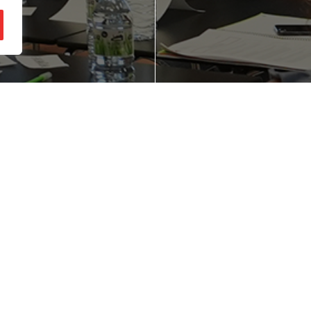
ienes una idea de
¿Quieres mejorar
gocio en mente?
competitividad d
empresa?