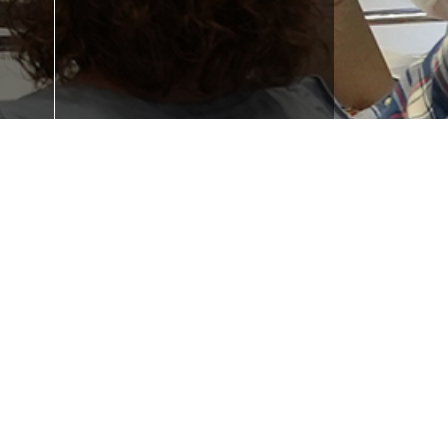
 la
¿Necesitas
e tu
formación?
Iraurgi Berritzen
943 85 11 00