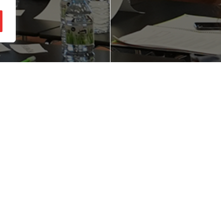
ienes una idea de
¿Quieres mejorar
gocio en mente?
competitividad d
empresa?