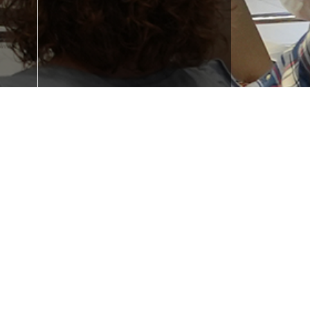
 la
¿Necesitas
e tu
formación?
Iraurgi Berritzen
943 85 11 00