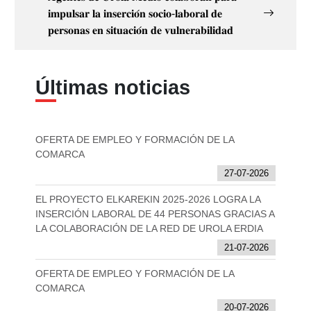
𝐢𝐦𝐩𝐮𝐥𝐬𝐚𝐫 𝐥𝐚 𝐢𝐧𝐬𝐞𝐫𝐜𝐢𝐨́𝐧 𝐬𝐨𝐜𝐢𝐨-𝐥𝐚𝐛𝐨𝐫𝐚𝐥 𝐝𝐞
𝐩𝐞𝐫𝐬𝐨𝐧𝐚𝐬 𝐞𝐧 𝐬𝐢𝐭𝐮𝐚𝐜𝐢𝐨́𝐧 𝐝𝐞 𝐯𝐮𝐥𝐧𝐞𝐫𝐚𝐛𝐢𝐥𝐢𝐝𝐚𝐝
Últimas noticias
OFERTA DE EMPLEO Y FORMACIÓN DE LA
COMARCA
27-07-2026
EL PROYECTO ELKAREKIN 2025-2026 LOGRA LA
INSERCIÓN LABORAL DE 44 PERSONAS GRACIAS A
LA COLABORACIÓN DE LA RED DE UROLA ERDIA
21-07-2026
OFERTA DE EMPLEO Y FORMACIÓN DE LA
COMARCA
20-07-2026