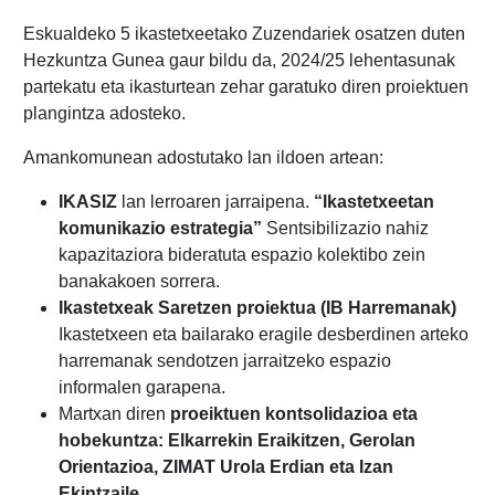
Eskualdeko 5 ikastetxeetako Zuzendariek osatzen duten
Hezkuntza Gunea gaur bildu da, 2024/25 lehentasunak
partekatu eta ikasturtean zehar garatuko diren proiektuen
plangintza adosteko.
Amankomunean adostutako lan ildoen artean:
IKASIZ
lan lerroaren jarraipena.
“Ikastetxeetan
komunikazio estrategia”
Sentsibilizazio nahiz
kapazitaziora bideratuta espazio kolektibo zein
banakakoen sorrera.
Ikastetxeak Saretzen proiektua (IB Harremanak)
Ikastetxeen eta bailarako eragile desberdinen arteko
harremanak sendotzen jarraitzeko espazio
informalen garapena.
Martxan diren
proeiktuen kontsolidazioa eta
hobekuntza: Elkarrekin Eraikitzen, Gerolan
Orientazioa, ZIMAT Urola Erdian eta Izan
Ekintzaile
.