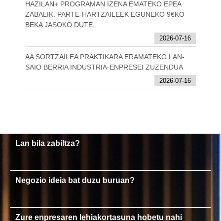
HAZILAN+ PROGRAMAN IZENA EMATEKO EPEA
ZABALIK. PARTE-HARTZAILEEK EGUNEKO 9€KO
BEKA JASOKO DUTE.
2026-07-16
AA SORTZAILEA PRAKTIKARA ERAMATEKO LAN-
SAIO BERRIA INDUSTRIA-ENPRESEI ZUZENDUA
2026-07-16
Lan bila zabiltza?
Negozio ideia bat duzu buruan?
Zure enpresaren lehiakortasuna hobetu nahi