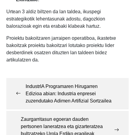
Urtean 3 aldiz biltzen da lan taldea, ikuspegi
estrategikotik lehentasunak adostu, dagozkion
balorazioak egin eta erabaki klabeak hartuz.
Proiektu bakoitzaren jarraipen operatiboa, ikastetxe
bakoitzak proiektu bakoitzari lotutako proiektu lider
desberdinek osatzen dituzten lan taldeen bidez
artikulatzen da.
Post
navigation
IndustrIA Programaren Hirugarren
Edizioa abian: Industria enpresei
zuzendutako Adimen Artifizial Sortzailea
Zaurgarritasun egoeran dauden
pertsonen laneratzea eta gizarteratzea
bultzatzeko Urola Erdiko eragileak