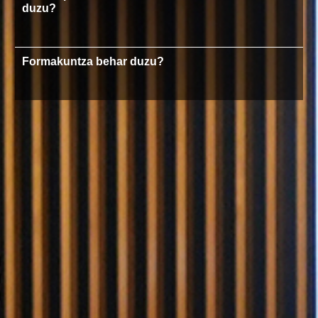
duzu?
Formakuntza behar duzu?