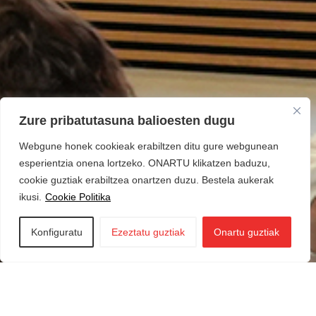
Zure pribatutasuna balioesten dugu
Webgune honek cookieak erabiltzen ditu gure webgunean
esperientzia onena lortzeko. ONARTU klikatzen baduzu,
cookie guztiak erabiltzea onartzen duzu. Bestela aukerak
ikusi.
Cookie Politika
Konfiguratu
Ezeztatu guztiak
Onartu guztiak