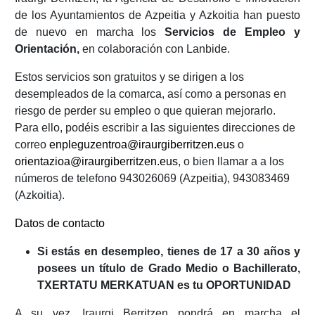
de los Ayuntamientos de Azpeitia y Azkoitia han puesto
de nuevo en marcha los
Servicios de Empleo y
Orientación,
en colaboración con Lanbide.
Estos servicios son gratuitos y se dirigen a los
desempleados de la comarca, así como a personas en
riesgo de perder su empleo o que quieran mejorarlo.
Para ello, podéis escribir a las siguientes direcciones de
correo
enpleguzentroa@iraurgiberritzen.eus
o
orientazioa@iraurgiberritzen.eus
, o bien llamar a a los
números de telefono 943026069 (Azpeitia), 943083469
(Azkoitia).
Datos de contacto
Si estás en desempleo, tienes de 17 a 30 años y
posees un título de Grado Medio o Bachillerato,
TXERTATU MERKATUAN es tu OPORTUNIDAD
A su vez, Iraurgi Berritzen pondrá en marcha el