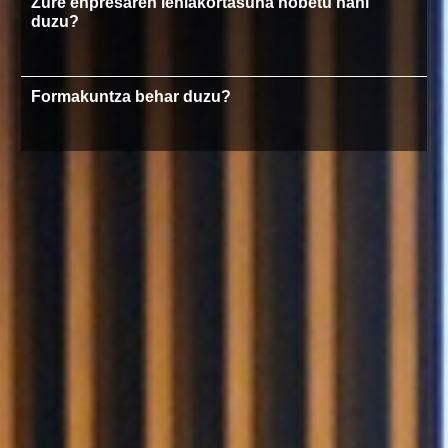
Zure enpresaren lehiakortasuna hobetu nahi
duzu?
Formakuntza behar duzu?