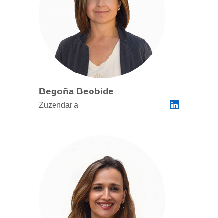
Begoña Beobide
Zuzendaria