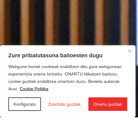
Zure pribatutasuna balioesten dugu
Webgune honek cookieak erabiltzen ditu gure webgunean
esperientzia onena lortzeko. ONARTU klikatzen baduzu,
cookie guztiak erabiltzea onartzen duzu. Bestela aukerak
ikusi.
Cookie Politika
Konfiguratu
Ezeztatu guztiak
Onartu guztiak