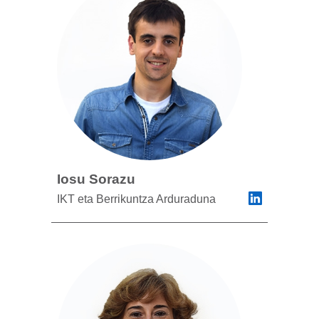
Iosu Sorazu
IKT eta Berrikuntza Arduraduna