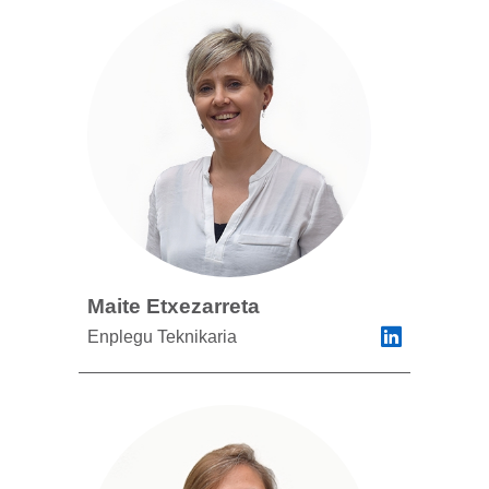
Maite Etxezarreta
Enplegu Teknikaria