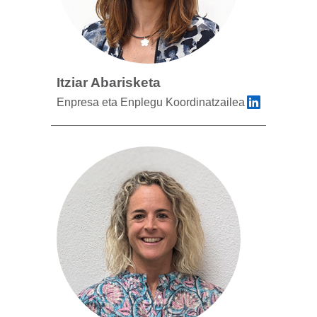
Itziar Abarisketa
Enpresa eta Enplegu Koordinatzailea