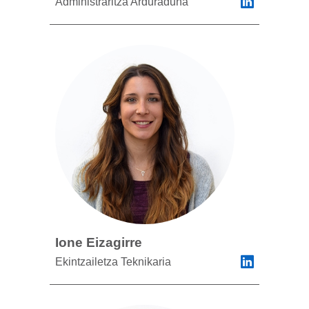
Administraritza Arduraduna
Ione Eizagirre
Ekintzailetza Teknikaria