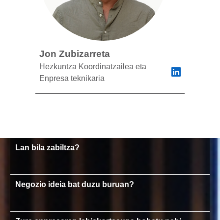
Jon Zubizarreta
Hezkuntza Koordinatzailea eta
Enpresa teknikaria
Lan bila zabiltza?
Negozio ideia bat duzu buruan?