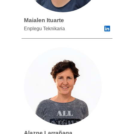
Maialen Ituarte
Enplegu Teknikaria
Alazne Larrañaga