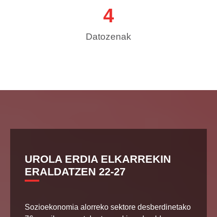
4
Datozenak
UROLA ERDIA ELKARREKIN
ERALDATZEN 22-27
Sozioekonomia alorreko sektore desberdinetako