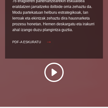
76 eragileren partehartzearekin eskualdea
eraldatzen jarraitzeko ibilbide orria zehaztu da.
Modu partekatuan helburu estrategikoak, lan
lerroak eta ekintzak zehaztu dira hausnarketa
prozesu honetan. Hemen deskargatu eta irakurri
ahal izango duzu plangintza guztia.
PDF-A ESKURATU