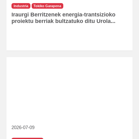
Industria
Tokiko Garapena
Iraurgi Berritzenek energia-trantsizioko
proiektu berriak bultzatuko ditu Urola...
2026-07-09