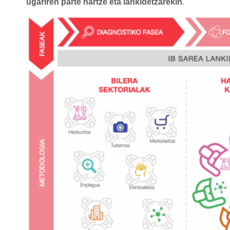
ugariren parte hartze eta lankidetzarekin
.