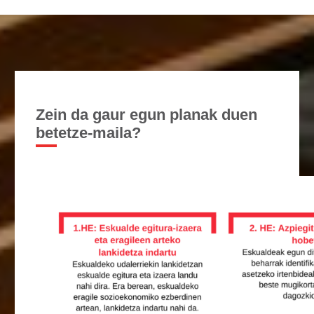
Zein da gaur egun planak duen
betetze-maila?