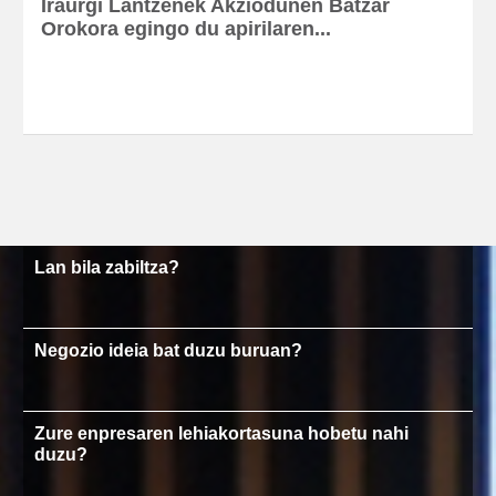
Iraurgi Lantzenek Akziodunen Batzar
Orokora egingo du apirilaren...
Lan bila zabiltza?
Negozio ideia bat duzu buruan?
Zure enpresaren lehiakortasuna hobetu nahi
duzu?