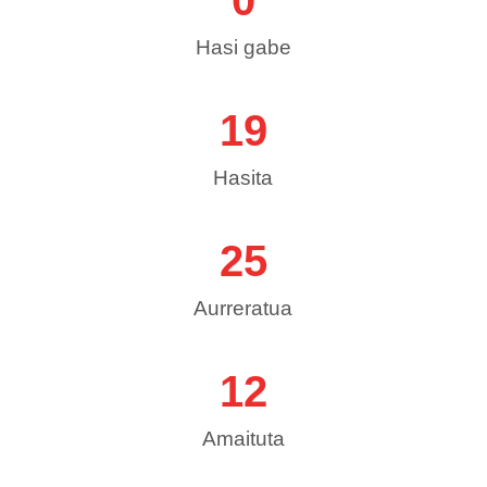
0
Hasi gabe
19
Hasita
25
Aurreratua
12
Amaituta