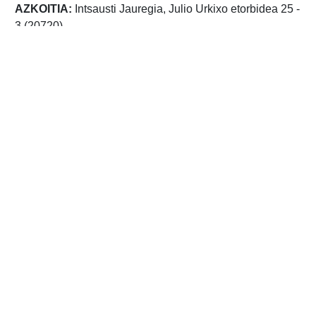
AZKOITIA:
Intsausti Jauregia, Julio Urkixo etorbidea 25 -
3 (20720)
AZPEITIA:
Sindikatu Zaharra, Enparan kalea 1 - 3
(20730)