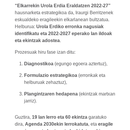
“Elkarrekin Urola Erdia Eraldatzen 2022-27”
hausnarketa estrategikoa da, Iraurgi Berritzenek
eskualdeko eragileekin elkarlanean bultzatua.
Helburua:
Urola Erdiko erronka nagusiak
identifikatu eta 2022-2027 eperako lan ildoak
eta ekintzak adostea
.
Prozesuak hiru fase izan ditu:
Diagnostikoa
(egungo egoera aztertuz),
Formulazio estrategikoa
(erronkak eta
helburuak zehaztuz),
Plangintzaren hedapena
(ekintzak martxan
jarriz).
Guztira,
19 lan lerro eta 60 ekintza
garatuko
dira,
Agenda 2030ekin lerrokatuta
, eta
eragile