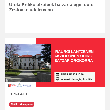
Urola Erdiko alkateek batzarra egin dute
Zestoako udaletxean
2026-04-01
Tokiko Garapena