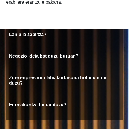
erabilera erantzule bakarra.
Lan bila zabiltza?
Negozio ideia bat duzu buruan?
Zure enpresaren lehiakortasuna hobetu nahi
duzu?
Formakuntza behar duzu?