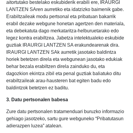
aitortutako bestelako eskubiderik erabili ere, IRAURGI
LANTZEN SAren aurretiko eta idatzizko baimenik gabe.
Erabiltzaileak modu pertsonal eta pribatuan bakarrik
erabil dezake webgune honetan agertzen den materiala,
eta debekatuta dago merkataritza-helburuetarako edo
legez kontra erabiltzea. Jabetza intelektualeko eskubide
guztiak IRAURGI LANTZEN SA erakundearenak dira.
IRAURGI LANTZEN SAk aurretik jasotako baldintza
horiek betetzen direla eta webgunean jasotako edukiak
behar bezala erabiltzen direla zainduko du, eta
dagozkion ekintza zibil eta penal guztiak baliatuko ditu
erabiltzaileak arau-hausteren bat egiten badu edo
baldintzok betetzen ez baditu.
3. Datu pertsonalen babesa
Zure datu pertsonalen tratamenduari buruzko informazio
gehiago jasotzeko, sartu gure webguneko “Pribatutasun
adierazpen luzea” atalean.