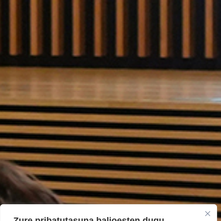
Zure pribatutasuna balioesten dugu