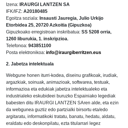
Izena:
IRAURGI LANTZEN SA
IFK/IFZ:
A20180485
Egoitza soziala:
Insausti Jauregia, Julio Urkijo
Etorbidea 25, 20720 Azkoitia (Gipuzkoa)
Gipuzkoako erregistroan inskribatua:
SS 5208 orria,
1260 liburukia, 1. inskripzioa.
Telefonoa:
943851100
Posta elektronikoa:
info@iraurgiberritzen.eus
2. Jabetza intelektuala
Webgune honen iturri-kodea, diseinu grafikoak, irudiak,
argazkiak, soinuak, animazioak, softwarea, testuak,
informazioa eta edukiak jabetza intelektualeko eta
industrialeko eskubideei buruzko Espainiako legediak
babesten ditu IRAURGI LANTZEN SAren alde, eta ezin
da webgunea guztiz edo partzialki birsortu eta/edo
argitaratu, informatikoki tratatu, banatu, hedatu, aldatu,
eraldatu edo deskonpilatu, ezta titularrari legez