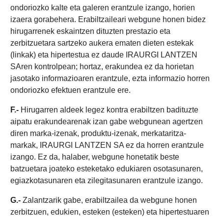
ondoriozko kalte eta galeren erantzule izango, horien
izaera gorabehera. Erabiltzaileari webgune honen bidez
hirugarrenek eskaintzen dituzten prestazio eta
zerbitzuetara sartzeko aukera ematen dieten estekak
(linkak) eta hipertestua ez daude IRAURGI LANTZEN
SAren kontrolpean; hortaz, erakundea ez da horietan
jasotako informazioaren erantzule, ezta informazio horren
ondoriozko efektuen erantzule ere.
F.-
Hirugarren aldeek legez kontra erabiltzen badituzte
aipatu erakundearenak izan gabe webgunean agertzen
diren marka-izenak, produktu-izenak, merkataritza-
markak, IRAURGI LANTZEN SA ez da horren erantzule
izango. Ez da, halaber, webgune honetatik beste
batzuetara joateko esteketako edukiaren osotasunaren,
egiazkotasunaren eta zilegitasunaren erantzule izango.
G.-
Zalantzarik gabe, erabiltzailea da webgune honen
zerbitzuen, edukien, esteken (esteken) eta hipertestuaren