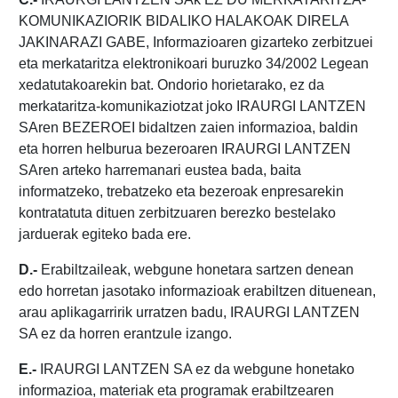
KOMUNIKAZIORIK BIDALIKO HALAKOAK DIRELA
JAKINARAZI GABE, Informazioaren gizarteko zerbitzuei
eta merkataritza elektronikoari buruzko 34/2002 Legean
xedatutakoarekin bat. Ondorio horietarako, ez da
merkataritza-komunikaziotzat joko IRAURGI LANTZEN
SAren BEZEROEI bidaltzen zaien informazioa, baldin
eta horren helburua bezeroaren IRAURGI LANTZEN
SAren arteko harremanari eustea bada, baita
informatzeko, trebatzeko eta bezeroak enpresarekin
kontratatuta dituen zerbitzuaren berezko bestelako
jarduerak egiteko bada ere.
D.-
Erabiltzaileak, webgune honetara sartzen denean
edo horretan jasotako informazioak erabiltzen dituenean,
arau aplikagarririk urratzen badu, IRAURGI LANTZEN
SA ez da horren erantzule izango.
E.-
IRAURGI LANTZEN SA ez da webgune honetako
informazioa, materiak eta programak erabiltzearen