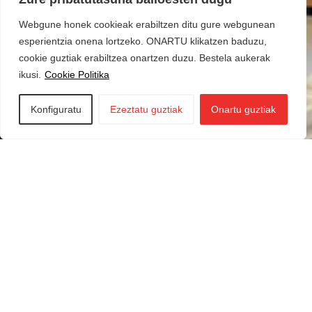
Webgune honek cookieak erabiltzen ditu gure webgunean
esperientzia onena lortzeko. ONARTU klikatzen baduzu,
cookie guztiak erabiltzea onartzen duzu. Bestela aukerak
ikusi.
Cookie Politika
Konfiguratu
Ezeztatu guztiak
Onartu guztiak