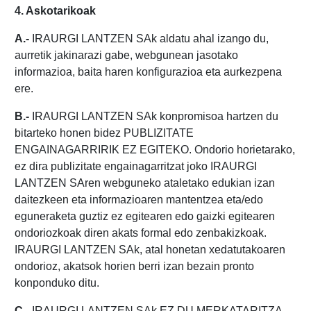
4. Askotarikoak
A.-
IRAURGI LANTZEN SAk aldatu ahal izango du,
aurretik jakinarazi gabe, webgunean jasotako
informazioa, baita haren konfigurazioa eta aurkezpena
ere.
B.-
IRAURGI LANTZEN SAk konpromisoa hartzen du
bitarteko honen bidez PUBLIZITATE
ENGAINAGARRIRIK EZ EGITEKO. Ondorio horietarako,
ez dira publizitate engainagarritzat joko IRAURGI
LANTZEN SAren webguneko ataletako edukian izan
daitezkeen eta informazioaren mantentzea eta/edo
eguneraketa guztiz ez egitearen edo gaizki egitearen
ondoriozkoak diren akats formal edo zenbakizkoak.
IRAURGI LANTZEN SAk, atal honetan xedatutakoaren
ondorioz, akatsok horien berri izan bezain pronto
konponduko ditu.
C.-
IRAURGI LANTZEN SAk EZ DU MERKATARITZA-