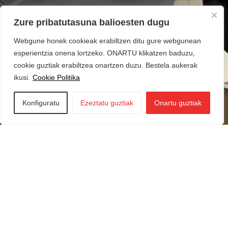
Zure pribatutasuna balioesten dugu
Webgune honek cookieak erabiltzen ditu gure webgunean
esperientzia onena lortzeko. ONARTU klikatzen baduzu,
cookie guztiak erabiltzea onartzen duzu. Bestela aukerak
ikusi.
Cookie Politika
Konfiguratu
Ezeztatu guztiak
Onartu guztiak