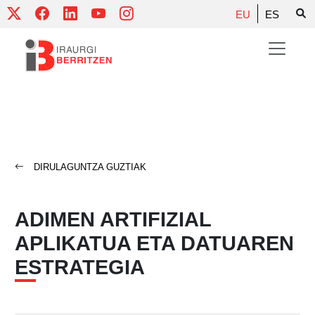
Skip
EU
ES
to
content
DIRULAGUNTZA GUZTIAK
ADIMEN ARTIFIZIAL
APLIKATUA ETA DATUAREN
ESTRATEGIA