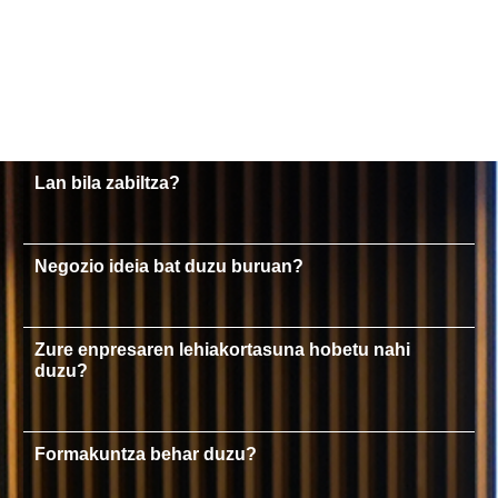
Lan bila zabiltza?
Negozio ideia bat duzu buruan?
Zure enpresaren lehiakortasuna hobetu nahi
duzu?
Formakuntza behar duzu?