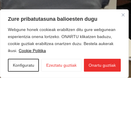
Zure pribatutasuna balioesten dugu
Webgune honek cookieak erabiltzen ditu gure webgunean
esperientzia onena lortzeko. ONARTU klikatzen baduzu,
cookie guztiak erabiltzea onartzen duzu. Bestela aukerak
ikusi.
Cookie Politika
Konfiguratu
Ezeztatu guztiak
Onartu guztiak