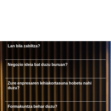
Lan bila zabiltza?
Negozio ideia bat duzu buruan?
Zure enpresaren lehiakortasuna hobetu nahi
duzu?
Formakuntza behar duzu?