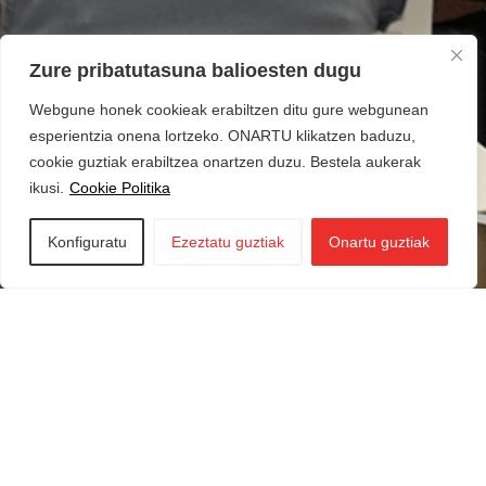
Zure pribatutasuna balioesten dugu
Webgune honek cookieak erabiltzen ditu gure webgunean
esperientzia onena lortzeko. ONARTU klikatzen baduzu,
cookie guztiak erabiltzea onartzen duzu. Bestela aukerak
ikusi.
Cookie Politika
Konfiguratu
Ezeztatu guztiak
Onartu guztiak