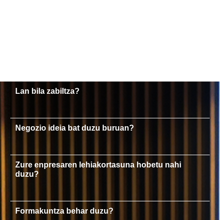
Lan bila zabiltza?
Negozio ideia bat duzu buruan?
Zure enpresaren lehiakortasuna hobetu nahi
duzu?
Formakuntza behar duzu?