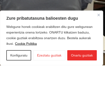
Zure pribatutasuna balioesten dugu
Webgune honek cookieak erabiltzen ditu gure webgunean
esperientzia onena lortzeko. ONARTU klikatzen baduzu,
cookie guztiak erabiltzea onartzen duzu. Bestela aukerak
ikusi.
Cookie Politika
Konfiguratu
Ezeztatu guztiak
Onartu guztiak