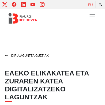
Skip
EU
to
content
DIRULAGUNTZA GUZTIAK
EAEKO ELIKAKATEA ETA
ZURAREN KATEA
DIGITALIZATZEKO
LAGUNTZAK