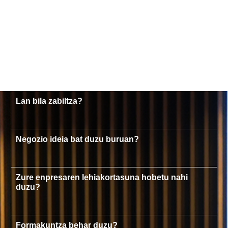
Lan bila zabiltza?
Negozio ideia bat duzu buruan?
Zure enpresaren lehiakortasuna hobetu nahi
duzu?
Formakuntza behar duzu?