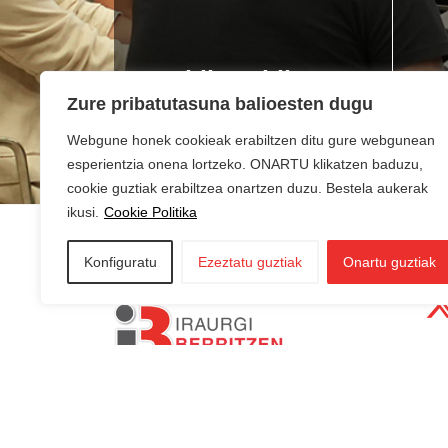
Lan bila zabiltza?
Ne
Zure pribatutasuna balioesten dugu
du
Webgune honek cookieak erabiltzen ditu gure webgunean
esperientzia onena lortzeko. ONARTU klikatzen baduzu,
cookie guztiak erabiltzea onartzen duzu. Bestela aukerak
ikusi.
Cookie Politika
Konfiguratu
Ezeztatu guztiak
Onartu guztiak
AZKOITIA:
In
AZPEITIA:
Sin