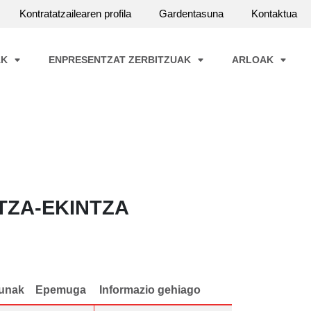
Kontratatzailearen profila
Gardentasuna
Kontaktua
AK
ENPRESENTZAT ZERBITZUAK
ARLOAK
TZA-EKINTZA
unak
Epemuga
Informazio gehiago