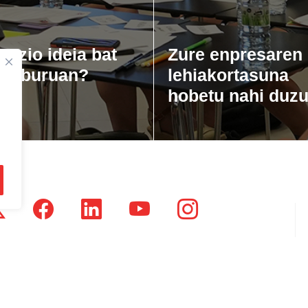
gozio ideia bat
Zure enpresaren
zu buruan?
lehiakortasuna
hobetu nahi duz
tsausti Jauregia, Julio Urkixo etorbidea 25 - 3 (20720)
dikatu Zaharra, Enparan kalea 1 - 3 (20730)