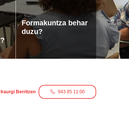
Formakuntza behar
duzu?
u?
Iraurgi Berritzen
943 85 11 00
info@iraurgiberritzen.eus