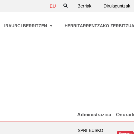
Berriak
Dirulaguntzak
EU
IRAURGI BERRITZEN
HERRITARRENTZAKO ZERBITZU
Administrazioa
Onurad
SPRI-EUSKO
Enpresa