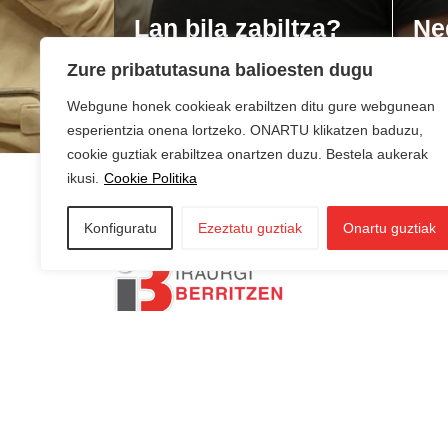
Lan bila zabiltza?
Ne
du
Zure pribatutasuna balioesten dugu
Webgune honek cookieak erabiltzen ditu gure webgunean
esperientzia onena lortzeko. ONARTU klikatzen baduzu,
cookie guztiak erabiltzea onartzen duzu. Bestela aukerak
ikusi.
Cookie Politika
Konfiguratu
Ezeztatu guztiak
Onartu guztiak
AZKOITIA:
In
AZPEITIA:
Sin