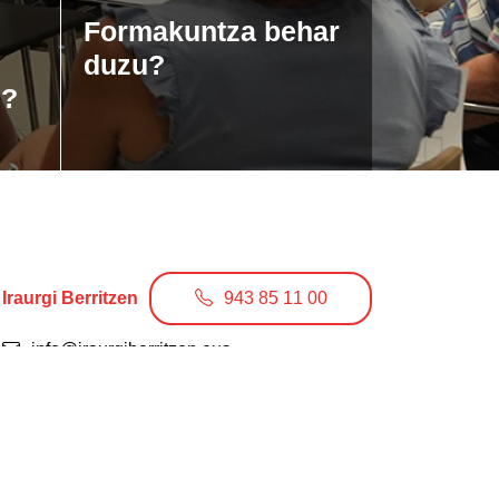
Formakuntza behar
duzu?
u?
Iraurgi Berritzen
943 85 11 00
info@iraurgiberritzen.eus