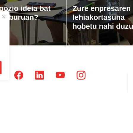
gozio ideia bat
Zure enpresaren
zu buruan?
lehiakortasuna
hobetu nahi duz
tsausti Jauregia, Julio Urkixo etorbidea 25 - 3 (20720)
dikatu Zaharra, Enparan kalea 1 - 3 (20730)