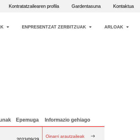
Kontratatzailearen profila
Gardentasuna
Kontaktua
AK
ENPRESENTZAT ZERBITZUAK
ARLOAK
unak
Epemuga
Informazio gehiago
Oinarri arautzaileak
2023/09/29