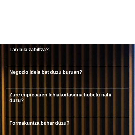
Lan bila zabiltza?
Negozio ideia bat duzu buruan?
Zure enpresaren lehiakortasuna hobetu nahi
duzu?
Formakuntza behar duzu?