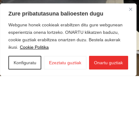
Zure pribatutasuna balioesten dugu
Webgune honek cookieak erabiltzen ditu gure webgunean
esperientzia onena lortzeko. ONARTU klikatzen baduzu,
cookie guztiak erabiltzea onartzen duzu. Bestela aukerak
ikusi.
Cookie Politika
Konfiguratu
Ezeztatu guztiak
Onartu guztiak