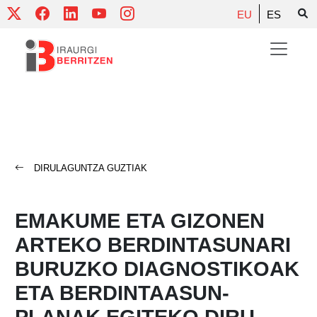
Skip
EU
ES
to
content
DIRULAGUNTZA GUZTIAK
EMAKUME ETA GIZONEN
ARTEKO BERDINTASUNARI
BURUZKO DIAGNOSTIKOAK
ETA BERDINTAASUN-
PLANAK EGITEKO DIRU