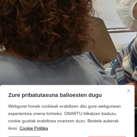
Zure pribatutasuna balioesten dugu
Webgune honek cookieak erabiltzen ditu gure webgunean
esperientzia onena lortzeko. ONARTU klikatzen baduzu,
cookie guztiak erabiltzea onartzen duzu. Bestela aukerak
ikusi.
Cookie Politika