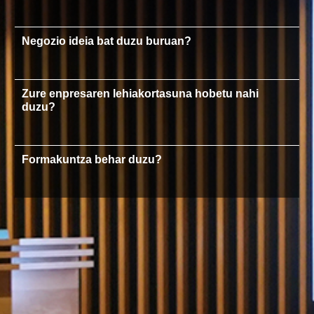
Negozio ideia bat duzu buruan?
Zure enpresaren lehiakortasuna hobetu nahi
duzu?
Formakuntza behar duzu?