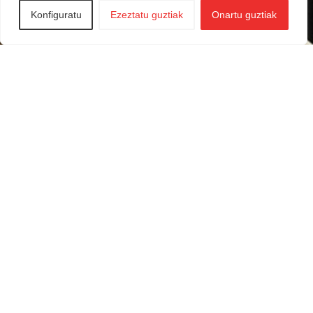
Konfiguratu
Ezeztatu guztiak
Onartu guztiak