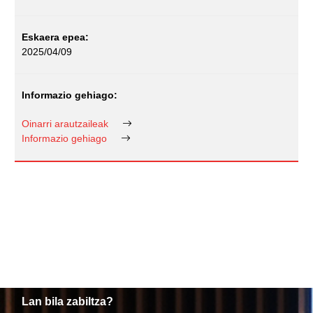
2025/04/09
Oinarri arautzaileak
Informazio gehiago
Lan bila zabiltza?