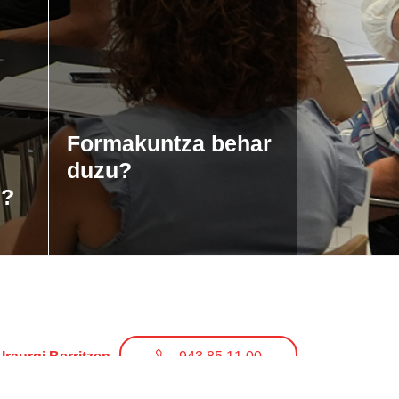
Formakuntza behar
duzu?
u?
Iraurgi Berritzen
943 85 11 00
info@iraurgiberritzen.eus