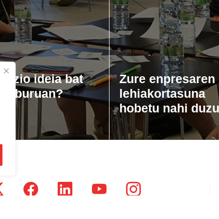
gozio ideia bat
Zure enpresaren
zu buruan?
lehiakortasuna
hobetu nahi duz