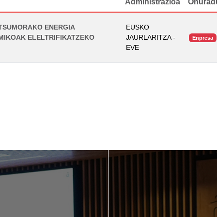
Administrazioa
Onurad
NTSUMORAKO ENERGIA
EUSKO
MIKOAK ELELTRIFIKATZEKO
JAURLARITZA -
Enpresa
EVE