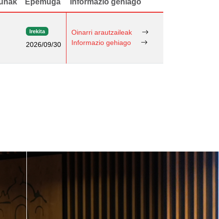
unak
Epemuga
Informazio gehiago
Irekita
Oinarri arautzaileak
Informazio gehiago
2026/09/30