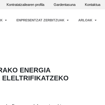
Kontratatzailearen profila
Gardentasuna
Kontaktua
AK
ENPRESENTZAT ZERBITZUAK
ARLOAK
RAKO ENERGIA
 ELELTRIFIKATZEKO