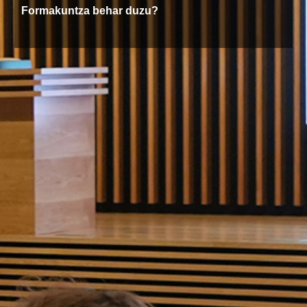
Formakuntza behar duzu?