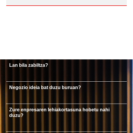
Lan bila zabiltza?
Negozio ideia bat duzu buruan?
Zure enpresaren lehiakortasuna hobetu nahi
duzu?