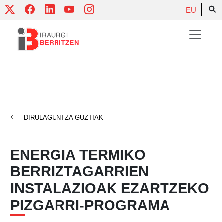
Skip
EU
to
content
DIRULAGUNTZA GUZTIAK
ENERGIA TERMIKO
BERRIZTAGARRIEN
INSTALAZIOAK EZARTZEKO
PIZGARRI-PROGRAMA