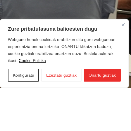
Zure pribatutasuna balioesten dugu
Webgune honek cookieak erabiltzen ditu gure webgunean
esperientzia onena lortzeko. ONARTU klikatzen baduzu,
cookie guztiak erabiltzea onartzen duzu. Bestela aukerak
ikusi.
Cookie Politika
Konfiguratu
Ezeztatu guztiak
Onartu guztiak