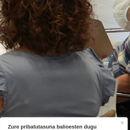
Zure pribatutasuna balioesten dugu