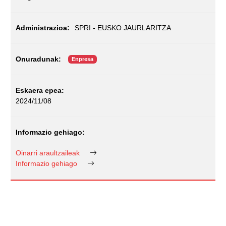
SPRI - EUSKO JAURLARITZA
Enpresa
2024/11/08
Oinarri araultzaileak
Informazio gehiago