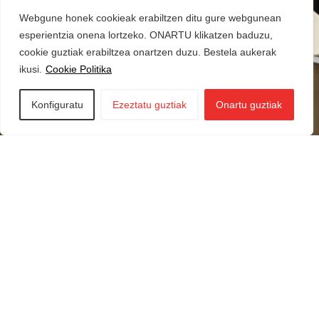
Webgune honek cookieak erabiltzen ditu gure webgunean
esperientzia onena lortzeko. ONARTU klikatzen baduzu,
cookie guztiak erabiltzea onartzen duzu. Bestela aukerak
ikusi.
Cookie Politika
Konfiguratu
Ezeztatu guztiak
Onartu guztiak
Iraurgi Berritzen
943 85 11 00
info@iraurgiberritzen.eus