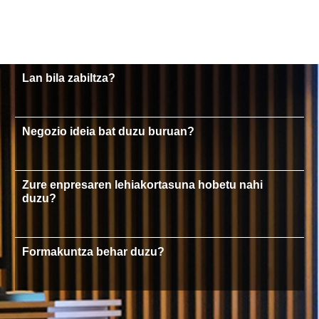
Lan bila zabiltza?
Negozio ideia bat duzu buruan?
Zure enpresaren lehiakortasuna hobetu nahi
duzu?
Formakuntza behar duzu?