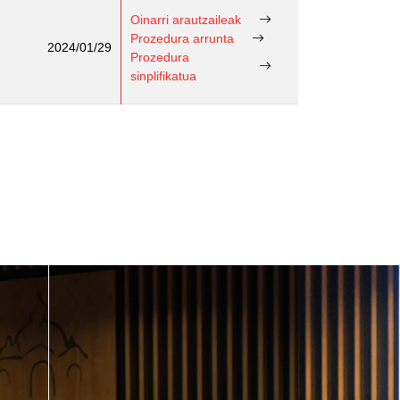
Oinarri arautzaileak
Prozedura arrunta
2024/01/29
Prozedura
sinplifikatua