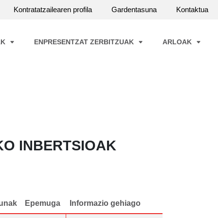
Kontratatzailearen profila
Gardentasuna
Kontaktua
AK
ENPRESENTZAT ZERBITZUAK
ARLOAK
KO INBERTSIOAK
unak
Epemuga
Informazio gehiago