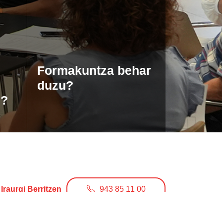
Formakuntza behar
duzu?
u?
Iraurgi Berritzen
943 85 11 00
info@iraurgiberritzen.eus