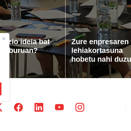
gozio ideia bat
Zure enpresaren
zu buruan?
lehiakortasuna
hobetu nahi duz
tsausti Jauregia, Julio Urkixo etorbidea 25 - 3 (20720)