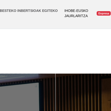
BESTEKO INBERTSIOAK EGITEKO
IHOBE-EUSKO
Enpresa
JAURLARITZA