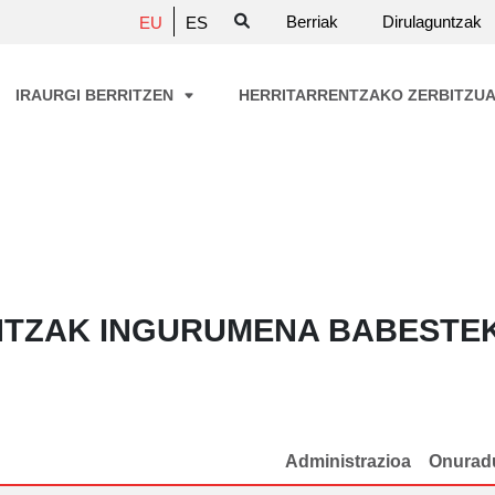
Berriak
Dirulaguntzak
EU
ES
IRAURGI BERRITZEN
HERRITARRENTZAKO ZERBITZU
NTZAK INGURUMENA BABESTE
Administrazioa
Onurad