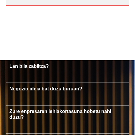
Lan bila zabiltza?
Negozio ideia bat duzu buruan?
Zure enpresaren lehiakortasuna hobetu nahi
duzu?