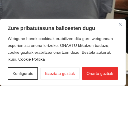
Zure pribatutasuna balioesten dugu
Webgune honek cookieak erabiltzen ditu gure webgunean
esperientzia onena lortzeko. ONARTU klikatzen baduzu,
cookie guztiak erabiltzea onartzen duzu. Bestela aukerak
ikusi.
Cookie Politika
Konfiguratu
Ezeztatu guztiak
Onartu guztiak