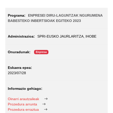
ENPRESEI DIRU-LAGUNTZAK NGURUMENA
BABESTEKO INBERTSIOAK EGITEKO 2023
SPRI-EUSKO JAURLARITZA, IHOBE
Enpresa
2023/07/28
Oinarri arautzaileak
Prozedura arrunta
Prozedura erraztua