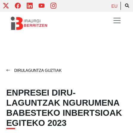
Skip
EU
to
content
DIRULAGUNTZA GUZTIAK
ENPRESEI DIRU-
LAGUNTZAK NGURUMENA
BABESTEKO INBERTSIOAK
EGITEKO 2023