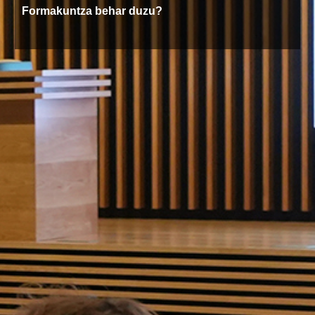
Formakuntza behar duzu?