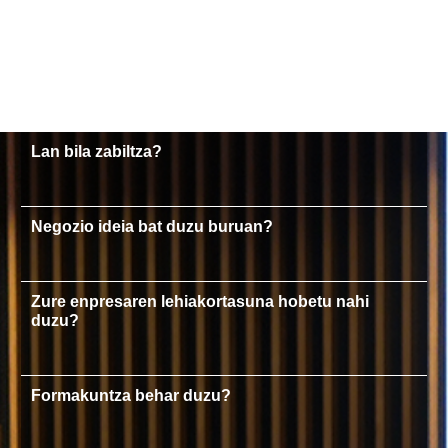
Lan bila zabiltza?
Negozio ideia bat duzu buruan?
Zure enpresaren lehiakortasuna hobetu nahi
duzu?
Formakuntza behar duzu?