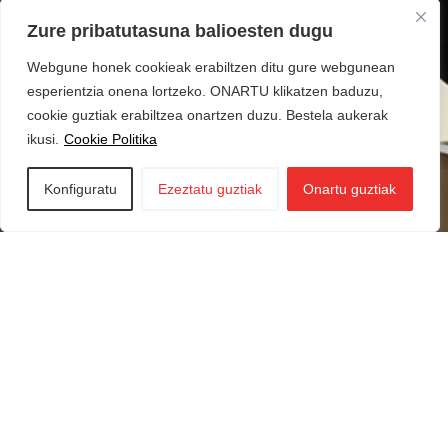
Zure pribatutasuna balioesten dugu
Webgune honek cookieak erabiltzen ditu gure webgunean
esperientzia onena lortzeko. ONARTU klikatzen baduzu,
cookie guztiak erabiltzea onartzen duzu. Bestela aukerak
ikusi.
Cookie Politika
Konfiguratu
Ezeztatu guztiak
Onartu guztiak