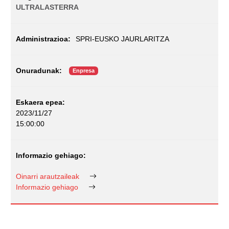
ULTRALASTERRA
SPRI-EUSKO JAURLARITZA
Enpresa
2023/11/27
15:00:00
Oinarri arautzaileak
Informazio gehiago