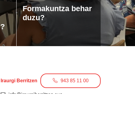
Formakuntza behar
duzu?
u?
Iraurgi Berritzen
943 85 11 00
info@iraurgiberritzen.eus