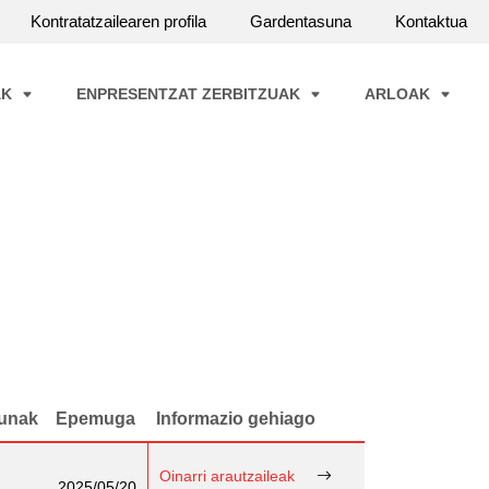
Kontratatzailearen profila
Gardentasuna
Kontaktua
AK
ENPRESENTZAT ZERBITZUAK
ARLOAK
unak
Epemuga
Informazio gehiago
Oinarri arautzaileak
2025/05/20