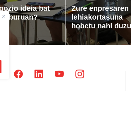
gozio ideia bat
Zure enpresaren
zu buruan?
lehiakortasuna
hobetu nahi duz
tsausti Jauregia, Julio Urkixo etorbidea 25 - 3 (20720)
dikatu Zaharra, Enparan kalea 1 - 3 (20730)