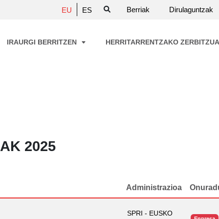
Berriak
Dirulaguntzak
EU
ES
IRAURGI BERRITZEN
HERRITARRENTZAKO ZERBITZU
AK 2025
Administrazioa
Onurad
SPRI - EUSKO
Enpresa