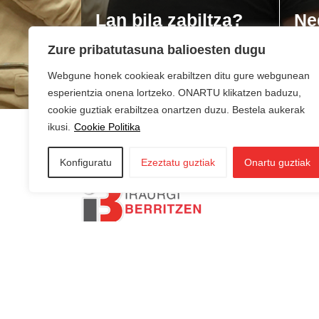
Lan bila zabiltza?
Ne
du
Zure pribatutasuna balioesten dugu
Webgune honek cookieak erabiltzen ditu gure webgunean
esperientzia onena lortzeko. ONARTU klikatzen baduzu,
cookie guztiak erabiltzea onartzen duzu. Bestela aukerak
ikusi.
Cookie Politika
Konfiguratu
Ezeztatu guztiak
Onartu guztiak
AZKOITIA:
In
AZPEITIA:
Sin